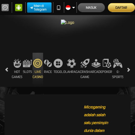
Main di
MASUK
DAFTAR
Telegram
HOT
SLOTS
LIVE
RACE
TOGEL
OLAHRAGA
CRASH
ARCADE
POKER
E-
PROMO
GAMES
CASINO
GAME
SPORTS
Microgaming
adalah salah
satu pemimpin
dunia dalam