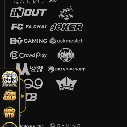
Poker