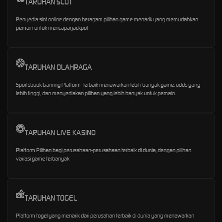
TARUHAN SLOT
Penyedia slot online dengan beragam pilihan game menarik yang memudahkan
pemain untuk mencapai jackpot
TARUHAN OLAHRAGA
Sportsbook Gaming Platform Terbaik menawarkan lebih banyak game, odds yang
lebih tinggi, dan menyediakan pilihan yang lebih banyak untuk pemain.
TARUHAN LIVE KASINO
Platform Pilihan bagi perusahaan-perusahaan terbaik di dunia, dengan pilihan
variasi game terbanyak
TARUHAN TOGEL
Platform togel yang menarik dari perusahan terbaik di dunia yang menawarkan