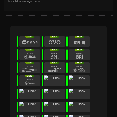
hadiah kemenangan besar