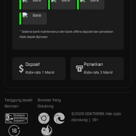
* Selama bank maintenance dan bank offline deposit dan penarikan
tidak dapat diproses
Deposit
Penarikan
Rata-rata 1 Menit
Rata-rata 3 Menit
Tanggung Jawab
Browser Yang
Bermain
Didukung
©2026 DOKTER88. Hak cipta
dilindungi | 18+