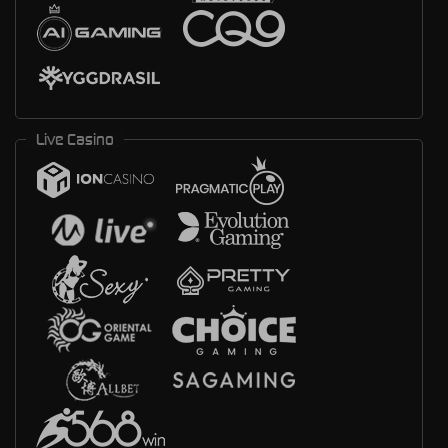
Live Casino