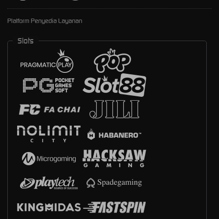
Platform Penyedia Layanan
Slots