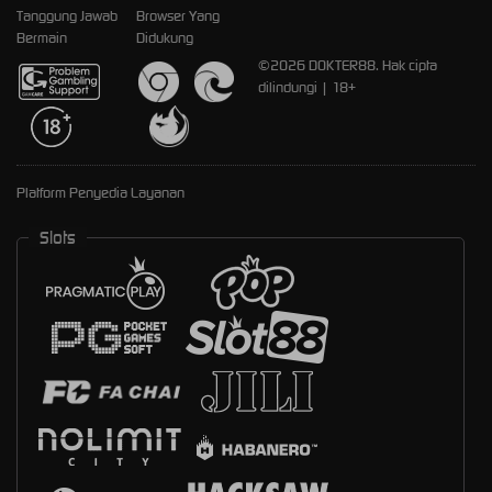
Tanggung Jawab
Browser Yang
Bermain
Didukung
©2026 DOKTER88. Hak cipta
dilindungi | 18+
Platform Penyedia Layanan
Slots