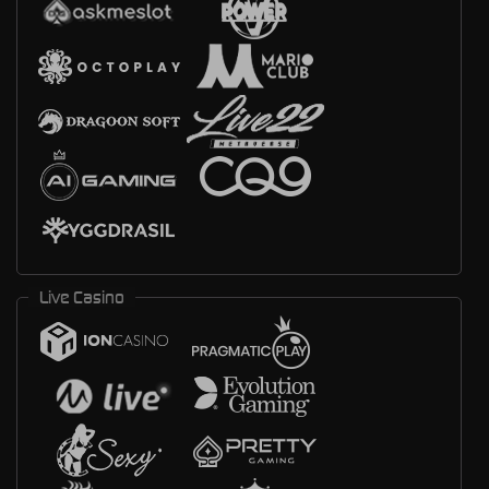
Live Casino