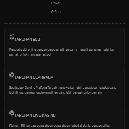
Poker
E-Sports
TARUHAN SLOT
Penyedia slot online dengan beragam pilihan game menarik yang memudahkan
pemain untuk mencapai jackpot
TARUHAN OLAHRAGA
Sportsbook Gaming Platform Terbaik menawarkan lebih banyak game, odds yang
lebih tinggi, dan menyediakan pilihan yang lebih banyak untuk pemain.
TARUHAN LIVE KASINO
Platform Pilihan bagi perusahaan-perusahaan terbaik di dunia, dengan pilihan