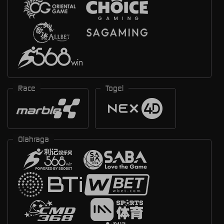
Race
Togel
Olahraga