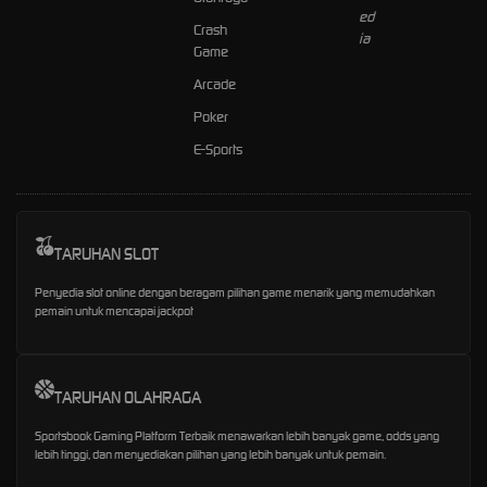
Crash
Game
Arcade
Poker
E-Sports
TARUHAN SLOT
Penyedia slot online dengan beragam pilihan game menarik yang memudahkan
pemain untuk mencapai jackpot
TARUHAN OLAHRAGA
Sportsbook Gaming Platform Terbaik menawarkan lebih banyak game, odds yang
lebih tinggi, dan menyediakan pilihan yang lebih banyak untuk pemain.