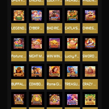
OPEN VAULT
CHILIHUAHUA
LUCKY FORTUNES
TREASURES OF ODIN
PHOENIX FEVER
LEGEND OF INCA
CYBER GOD OF FORTUNE⁺
BAD RICH WOLF
CATLA'S MONEY MACHINE
CHINESE NEW YEAR 2
Fortune Goddess
NIGHT MARKET
WIN WIN NEKO
Lucky Fortune 3x3
SWORD OF KING
BUFFALO WAYS
COWBOYS
Roma Gladiatrix
TREASURE CRUISE
CRAZY BUFFALO