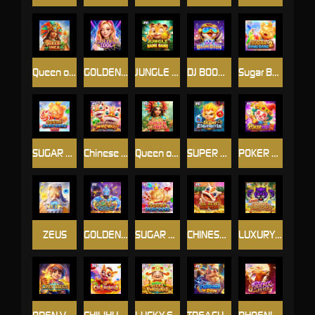
Queen of Inca 2
GOLDEN IDOL
JUNGLE BANG BANG
DJ BOOM BOOM
Sugar Bang Bang 2
SUGAR BANG BANG PLUS
Chinese New Year Moreways
Queen of Inca
SUPER ELEMENTS
POKER WIN 2
ZEUS
GOLDEN GENIE
SUGAR BANG BANG
CHINESE NEW YEAR
LUXURY GOLDEN PANTHER